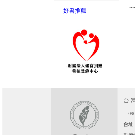
好書推薦
台 灣
：09
會址