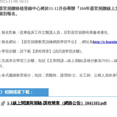
2015-11-06 16:15
器官捐贈移植登錄中心將於11-12月份舉辦『104年器官捐贈線
個別報名。
1.報名對象：從事臨床工作之醫護人員，且對器官捐贈有興趣者優先。
2.報名網址：【器官捐贈教育訓練網路學習平台】，網址為
http://e-learni
3.學習步驟：請下載【課程簡章】(請詳讀學習步驟)。
4.完成本次學習三步驟，包括【文章閱讀→線上測驗(及格分數為70分)
分。
5.各式繼續教育積分，包括：西醫師、護理師/士、社工師、公務人員終
》相關檔案下載：
1-1線上閱讀與測驗-課程簡章（網路公告）1041103.pdf