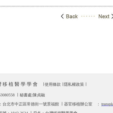
 移 植 醫 學 學 會
∣
使用條款
∣
隱私權政策
∣
63080558 ∣ 秘書處:陳貞融
：台北市中正區常德街一號景福館 ∣ 器官移植辦公室
：
transp