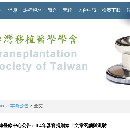
告
消息
課程報名
簡介
章程
入會申請
檔案下載
me
>
本會公告
>
全文
轉登錄中心公告 : 104年器官捐贈線上文章閱讀與測驗