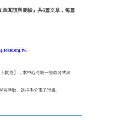
上文章閱讀與測驗』共6篇文章，每篇
ng.torsc.org.tw
。
→線上問卷】，本中心將統一登錄各式積
身學習時數、器捐學分電子證書。