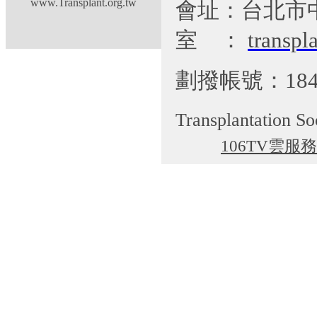
www.Transplant.org.tw
會址：台北市
室
：
transp
劃撥帳號：184
Transplantation So
106TV雲服務
cgti@cgmh.org.tw