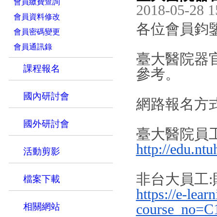
會員繳費查詢
2018-05-28 1
會員資料修改
各位會員鈞鑒
會員密碼變更
會員通訊錄
臺大醫院器
課程報名
參考。
國內研討會
網路報名方
國外研討會
臺大醫院員工
http://edu.ntu
活動剪影
非台大員工
檔案下載
https://e-lear
相關網站
course_no=C