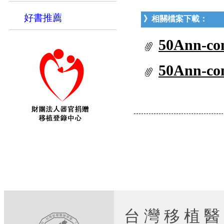
好書推薦
》相關檔案下載：
50Ann-c
50Ann-c
台 灣 移 植 醫