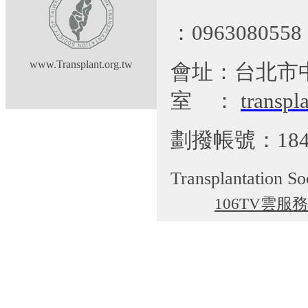
：09630805
www.Transplant.org.tw
會址：台北市
室
：
transp
劃撥帳號：184
Transplantation So
106TV雲服務
cgti@cgmh.org.tw