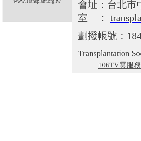
www.Transplant.org.tw
會址：台北市
室
：
transp
劃撥帳號：184
Transplantation So
106TV雲服務
cgti@cgmh.org.tw