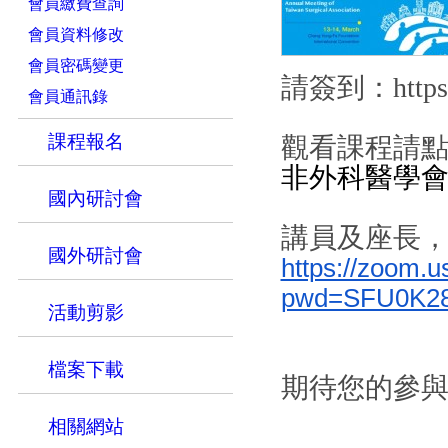
會員繳費查詢
會員資料修改
會員密碼變更
請簽到：https:/
會員通訊錄
課程報名
觀看課程請
非外科醫學
國內研討會
講員及座長
國外研討會
https://zoom.
pwd=SFU0K2
活動剪影
檔案下載
期待您的參
相關網站