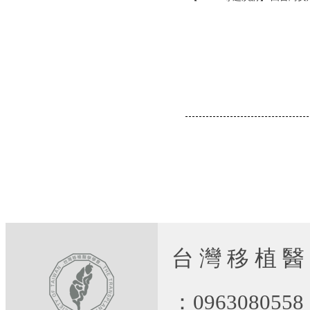
台 灣 移 植 醫
：09630805