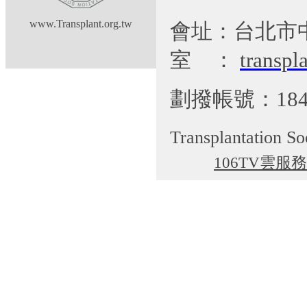
www.Transplant.org.tw
會址：台北市
室
：
transp
劃撥帳號：184
Transplantation So
106TV雲服務
cgti@cgmh.org.tw