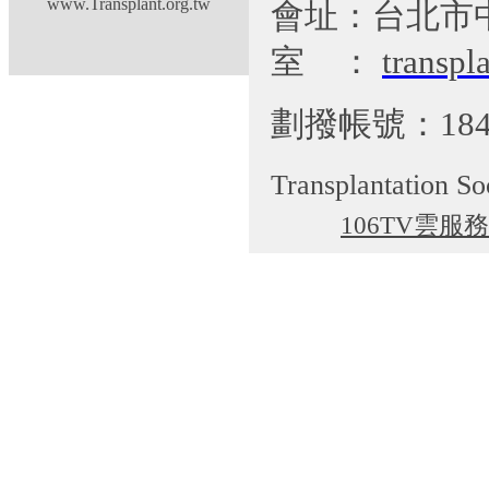
www.Transplant.org.tw
會址：台北市
室
：
transp
劃撥帳號：184
Transplantation So
106TV雲服務
cgti@cgmh.org.tw