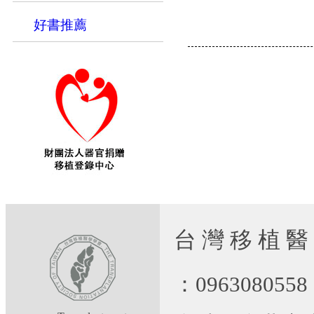
好書推薦
台 灣 移 植 醫
：09630805