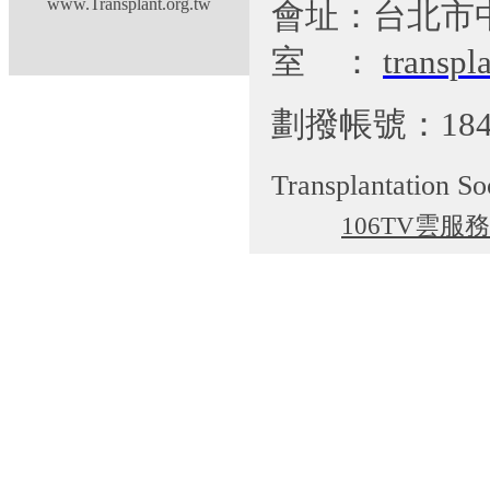
www.Transplant.org.tw
會址：台北市
室
：
transp
劃撥帳號：184
Transplantation So
106TV雲服務
cgti@cgmh.org.tw