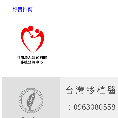
好書推薦
台 灣 移 植 醫
：09630805