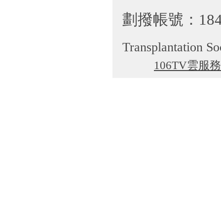
劃撥帳號：184
Transplantation So
106TV雲服務
cgti@cgmh.org.tw