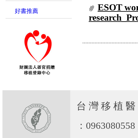
ESOT wor
好書推薦
research_P
台 灣 移 植 醫
：09630805