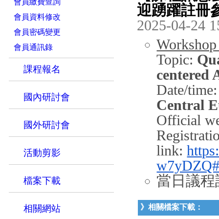
會員繳費查詢
迎踴躍註冊
會員資料修改
2025-04-24 1
會員密碼變更
Workshop
會員通訊錄
Topic:
Qua
課程報名
centered
Date/time
國內研討會
Central 
Official 
國外研討會
Registrati
link:
http
活動剪影
w7yDZQ#/r
當日議程
檔案下載
》相關檔案下載：
相關網站