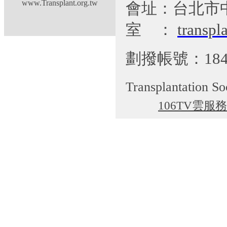
www.Transplant.org.tw
會址：台北市
室
：
transp
劃撥帳號：184
Transplantation So
106TV雲服務
cgti@cgmh.org.tw