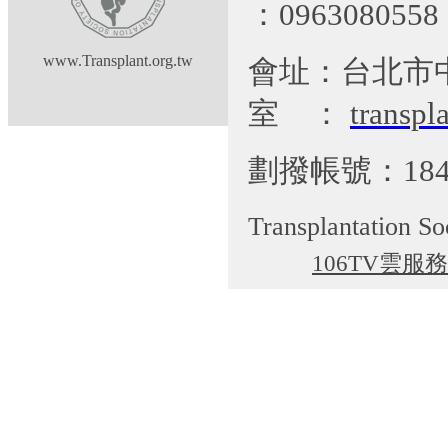
：09630805
www.Transplant.org.tw
會址：台北市
室
：
transp
劃撥帳號：184
Transplantation So
106TV雲服務
cgti@cgmh.org.tw