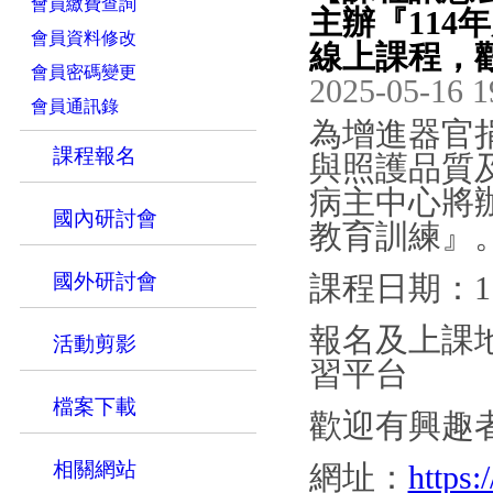
會員繳費查詢
主辦『11
會員資料修改
線上課程，
會員密碼變更
2025-05-16 1
會員通訊錄
為增進器官
課程報名
與照護品質
病主中心將
國內研討會
教育訓練』
國外研討會
課程日期：114/6
報名及上課
活動剪影
習平台
檔案下載
歡迎有興趣
相關網站
網址：
https: