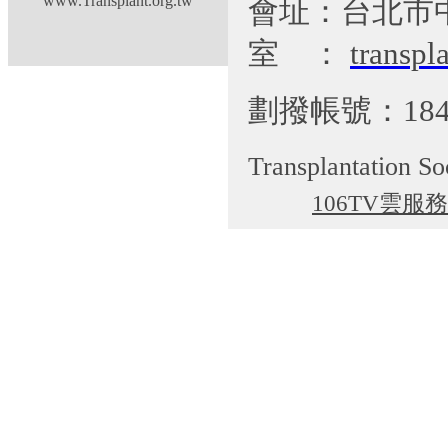
www.Transplant.org.tw
會址：台北市
室
：
transp
劃撥帳號：184
Transplantation So
106TV雲服務
cgti@cgmh.org.tw