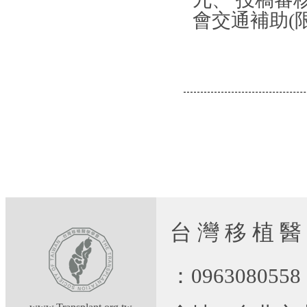
會交通補助(
台 灣 移 植 醫
：09630805