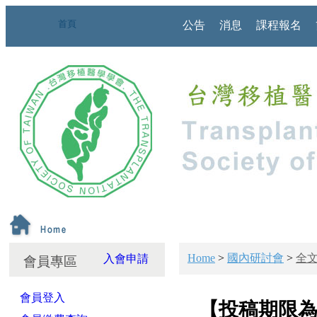
首頁
公告
消息
課程報名
Home
>
國內研討會
>
全
入會申請
會員專區
會員登入
【投稿期限為20