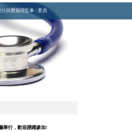
現任與歷屆理監事 / 委員
廳舉行，歡迎踴躍參加!