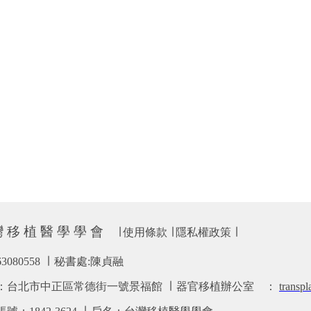
 移 植 醫 學 學 會
∣
使用條款
∣
隱私權政策
∣
63080558 ∣ 秘書處:陳貞融
：台北市中正區常德街一號景福館 ∣ 器官移植辦公室
：
transp