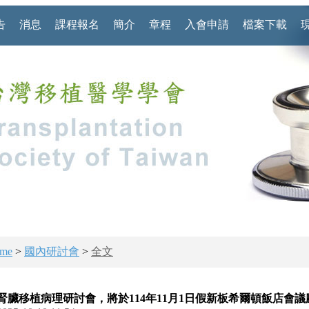
告
消息
課程報名
簡介
章程
入會申請
檔案下載
me
>
國內研討會
>
全文
腎臟移植病理研討會，將於114年11月1日假新板希爾頓飯店會議