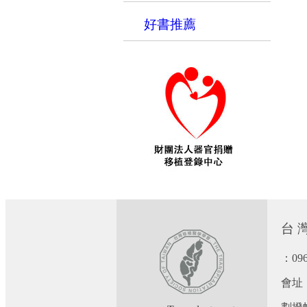
好書推薦
台 灣
：09
會址