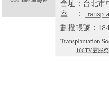
www.Transplant.org.tw
會址：台北市
室
：
transp
劃撥帳號：184
Transplantation So
106TV雲服務
cgti@cgmh.org.tw