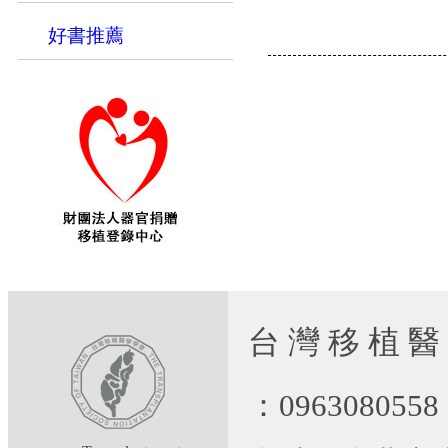
好書推薦
台 灣 移 植 醫
：09630805