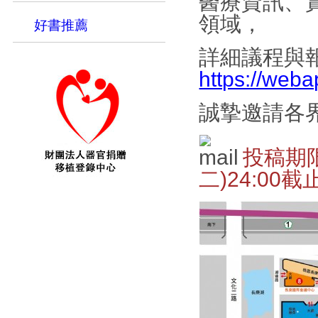
醫療資訊、
領域，
好書推薦
詳細議程與
https://web
誠摯邀請各
投稿期限
二)24:00截