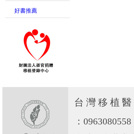
好書推薦
台 灣 移 植 醫
：09630805