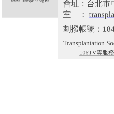
www.Transplant.org.tw
會址：台北市
室
：
transp
劃撥帳號：184
Transplantation So
106TV雲服務
cgti@cgmh.org.tw