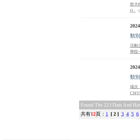
世大樓
Q...
<
2024
類別
活動主
學院一
2024
類別
場次：
CMVMa
Found The 223 Data And Hav
共有
12
頁
：
1
[ 2 ]
3
4
5
6