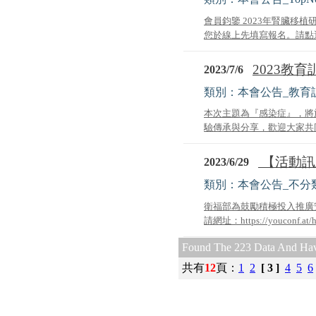
會員鈞鑒 2023年腎臟移植研
您於線上先填寫報名。請點選
2023教
2023/7/6
類別：本會公告_教育
本次主題為『感染症』，將
驗傳承與分享，歡迎大家共同
【活動訊
2023/6/29
類別：本會公告_不分
衛福部為鼓勵積極投入推廣安
請網址：https://youconf.at
Found The 223 Data And Hav
共有
12
頁
：
1
2
[ 3 ]
4
5
6