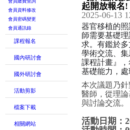
會員繳費查詢
起開放報名!
會員資料修改
2025-06-13 1
會員密碼變更
器官移植的照
會員通訊錄
師需要基礎理
課程報名
求。有鑑於多
學術交流、集
國內研討會
課程計畫』，
基礎能力，處
國外研討會
本次議題乃針
活動剪影
醫師，從理論
與討論交流。
檔案下載
活動日期：2025
相關網站