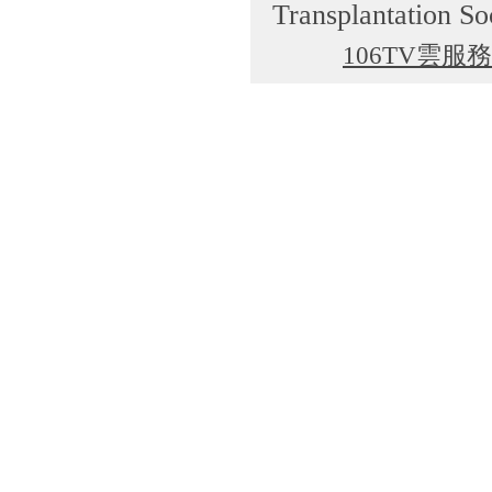
Transplantation So
106TV雲服務
cgti@cgmh.org.tw