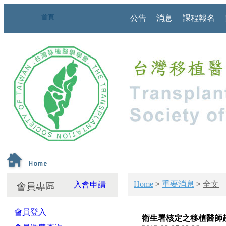
首頁
公告
消息
課程報名
Home
>
重要消息
>
全文
入會申請
會員專區
會員登入
衛生署核定之移植醫師