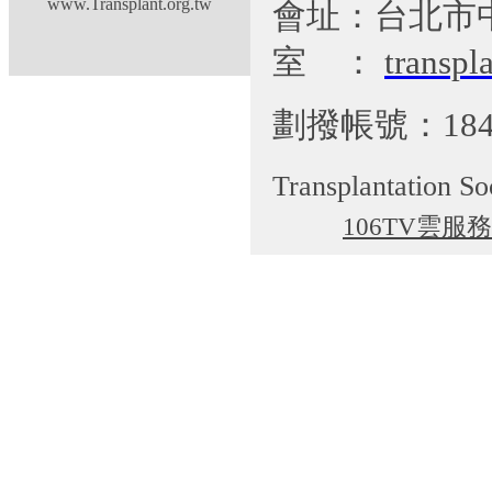
www.Transplant.org.tw
會址：台北市
室
：
transp
劃撥帳號：184
Transplantation So
106TV雲服務
cgti@cgmh.org.tw