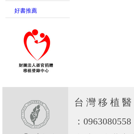
好書推薦
台 灣 移 植 醫
：09630805