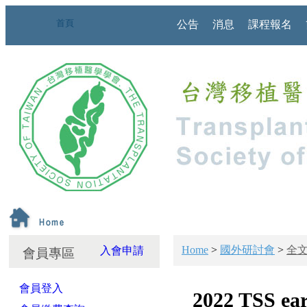
首頁
公告
消息
課程報名
Home
>
國外研討會
>
全
入會申請
會員專區
會員登入
2022 TSS ear