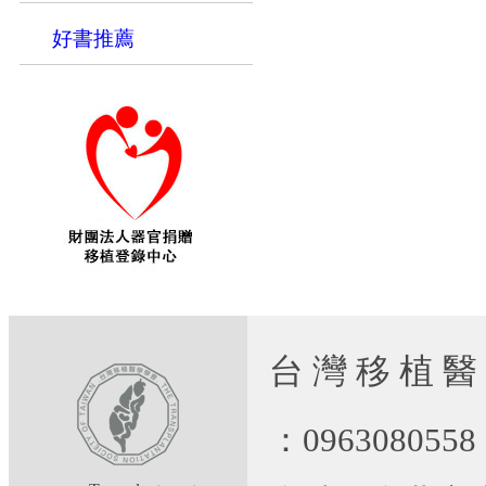
好書推薦
台 灣 移 植 醫
：09630805