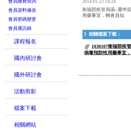
會員繳費查詢
2014-01-22 14:24
衛福部疾管局函--重
會員資料修改
用藥事宜，轉會員知
會員密碼變更
會員通訊錄
》相關檔案下載：
課程報名
1030107衛福
病毒預防性用藥事宜，轉
國內研討會
國外研討會
活動剪影
檔案下載
相關網站