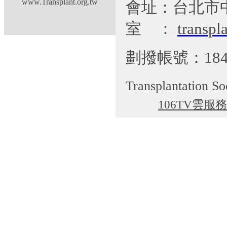
www.Transplant.org.tw
會址：台北市
室
：
transp
劃撥帳號：184
Transplantation So
106TV雲服務
cgti@cgmh.org.tw