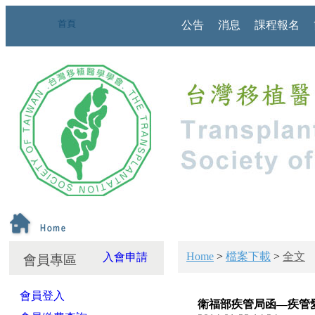
首頁
公告
消息
課程報名
Home
>
檔案下載
>
全文
入會申請
會員專區
會員登入
衛福部疾管局函—疾管愛核字