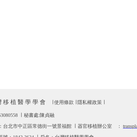
 移 植 醫 學 學 會
∣
使用條款
∣
隱私權政策
∣
63080558 ∣ 秘書處:陳貞融
：台北市中正區常德街一號景福館 ∣ 器官移植辦公室
：
transp