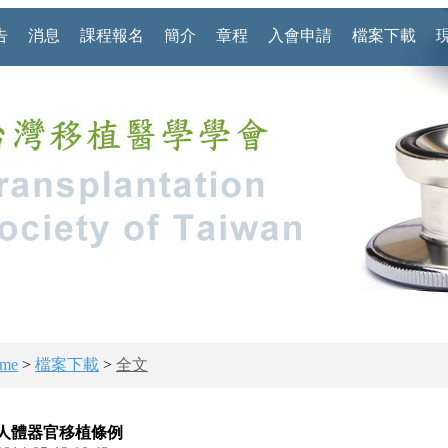
告
消息
課程報名
簡介
章程
入會申請
檔案下載
me
>
檔案下載
>
全文
人體器官移植條例