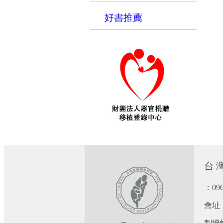
好書推薦
台 灣
：09
會址