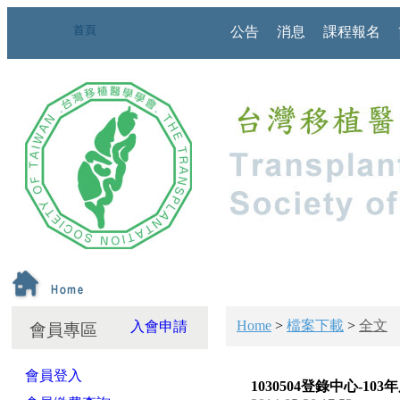
首頁
公告
消息
課程報名
Home
>
檔案下載
>
全文
入會申請
會員專區
會員登入
1030504登錄中心-