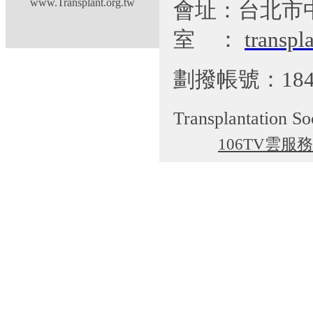
www.Transplant.org.tw
會址：台北市
室
：
transp
劃撥帳號：184
Transplantation So
106TV雲服務
cgti@cgmh.org.tw