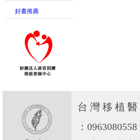
好書推薦
台 灣 移 植 醫
：09630805