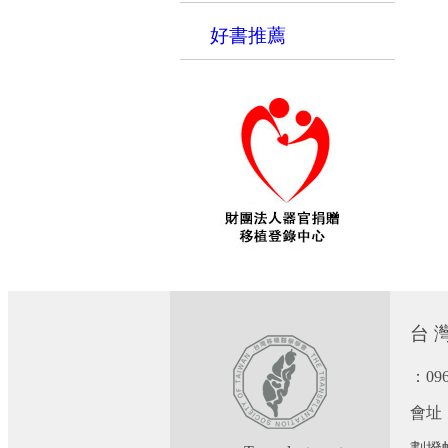
好書推薦
台 灣
：09
會址