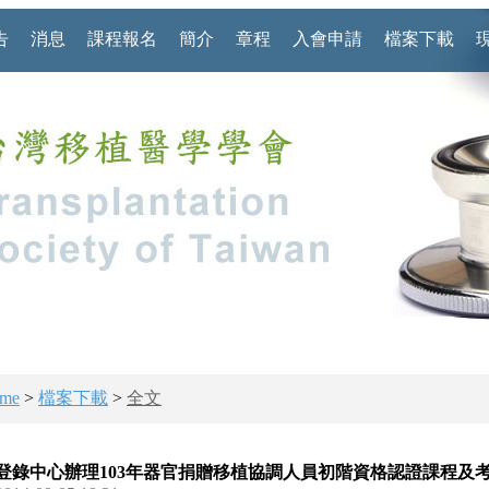
告
消息
課程報名
簡介
章程
入會申請
檔案下載
me
>
檔案下載
>
全文
登錄中心辦理103年器官捐贈移植協調人員初階資格認證課程及