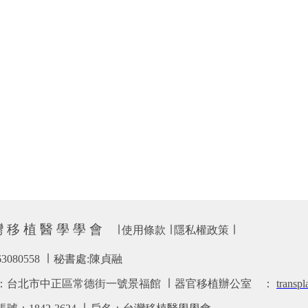
 移 植 醫 學 學 會
∣
使用條款
∣
隱私權政策
∣
63080558 ∣ 秘書處:陳貞融
：台北市中正區常德街一號景福館 ∣ 器官移植辦公室
：
transp