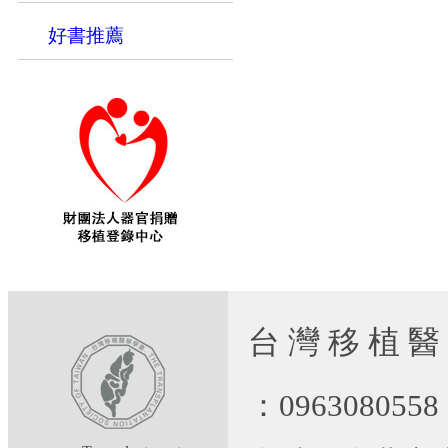
好書推薦
台 灣 移 植 醫
：09630805