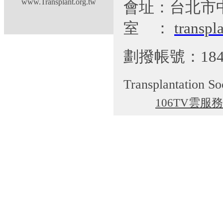
www.Transplant.org.tw
會址：台北市
室
：
transp
劃撥帳號：184
Transplantation So
106TV雲服務
cgti@cgmh.org.tw