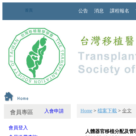
首頁
公告
消息
課程報名
Home
>
檔案下載
>
全文
入會申請
會員專區
會員登入
人體器官移植分配及管