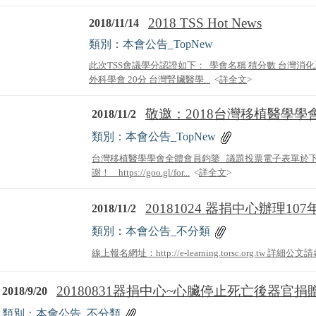
2018 TSS Hot News
2018/11/14
類別：本會公告_TopNew
此次TSS會議學分認證如下： 學會名稱 積分數 台灣消化
外科學會 20分 台灣腎臟醫學...
<
詳全文
>
敬邀：2018台灣移植醫學學
2018/11/2
類別：本會公告_TopNew
台灣移植醫學學會全體會員鈞鑒 議題投票電子表單於
謝！ https://goo.gl/for...
<
詳全文
>
20181024 器捐中心辦理10
2018/11/2
類別：本會公告_不分類
線上報名網址：http://e-learning.torsc.org.tw 詳細公文
20180831器捐中心~心臟停止死亡後器官捐贈作
2018/9/20
類別：本會公告_不分類