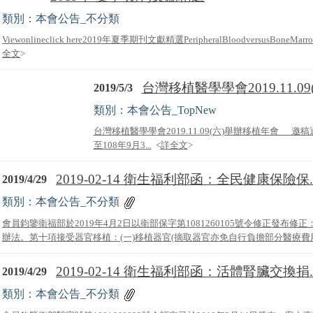
類別：本會公告_不分類
Viewonlineclick here2019年夏季期刊文獻精選PeripheralBloodversusBoneMarrowfr
全文
>
台灣移植醫學學會2019.11.09
2019/5/3
類別：本會公告_TopNew
台灣移植醫學學會2019.11.09(六)舉辦移植年會 
至108年9月3...
<
詳全文
>
2019-02-14 衛生福利部函：全民健康保險保..
2019/4/29
類別：本會公告_不分類
會員鈞鑒衛福部於2019年4月2日以衛部保字第1081260105號令修正發布
辦法。第十項接受器官移植：(一)移植器官(摘取器官亦免自行負擔部分醫療費用)
2019-02-14 衛生福利部函：活體腎臟交換捐..
2019/4/29
類別：本會公告_不分類