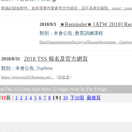
會議紀錄如附件。如有需要作業參考文件細項，請不吝來信索取。email：transplantati
★Reminder★ [ATW 2018] Req.
2018/9/3
類別：本會公告_教育訓練課程
DearTransplantationSocietyofTaiwanSecretariat, Greeting
2018 TSS 報名及官方網頁
2018/8/31
類別：本會公告_TopNew
https://www.tss2018taiwan.org/...
<
詳全文
>
nd The 223 Data And Have 12 Pages Now In The 9 Page
有
12
頁
：
1
2
3
4
5
6
7
8
[ 9 ]
10
下10頁
最後頁