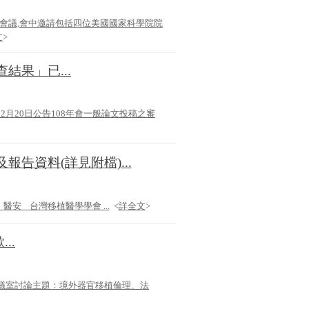
國際會議,會中邀請包括四位美國國家科學院院
文
>
結果」已...
o=40 107年12月20日公告108年會一般論文投稿之審
報告資料(詳見附檔)...
安 台灣移植醫學學會 ...
<
詳全文
>
..
樓會議室討論主題：境外器官移植倫理、法