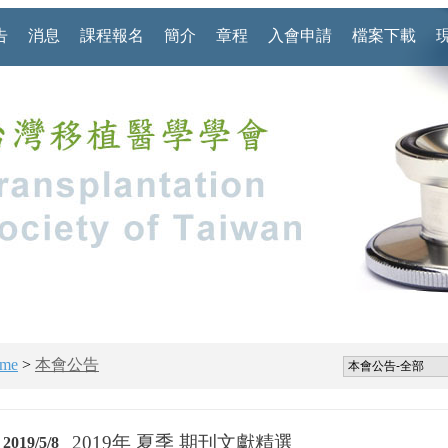
告
消息
課程報名
簡介
章程
入會申請
檔案下載
me
>
本會公告
2019年 夏季 期刊文獻精選
2019/5/8