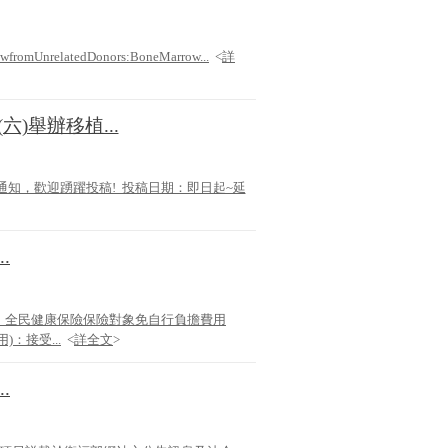
omUnrelatedDonors:BoneMarrow...
<
詳
(六)舉辦移植...
邀稿通知，歡迎踴躍投稿! 投稿日期：即日起~延
.
修正：全民健康保險保險對象免自行負擔費用
：接受...
<
詳全文
>
.