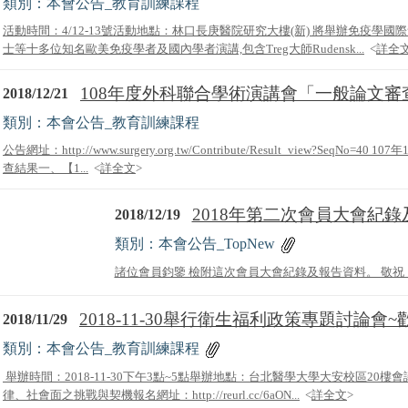
類別：本會公告_教育訓練課程
活動時間：4/12-13號活動地點：林口長庚醫院研究大樓(新) 將舉辦免疫學
士等十多位知名歐美免疫學者及國內學者演講,包含Treg大師Rudensk...
<
詳全
108年度外科聯合學術演講會「一般論文審查
2018/12/21
類別：本會公告_教育訓練課程
公告網址：http://www.surgery.org.tw/Contribute/Result_view?SeqN
查結果一、【1...
<
詳全文
>
2018年第二次會員大會紀錄及
2018/12/19
類別：本會公告_TopNew
諸位會員鈞鑒 檢附這次會員大會紀錄及報告資料。 敬祝 醫
2018-11-30舉行衛生福利政策專題討論會~歡.
2018/11/29
類別：本會公告_教育訓練課程
舉辦時間：2018-11-30下午3點~5點舉辦地點：台北醫學大學大安校區20
律、社會面之挑戰與契機報名網址：http://reurl.cc/6aON...
<
詳全文
>