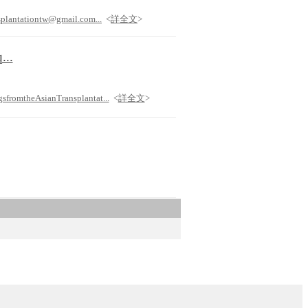
ontw@gmail.com...
<
詳全文
>
..
sfromtheAsianTransplantat...
<
詳全文
>