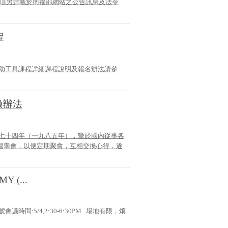
案內事項另詳載於衛福部網站之公告訊息及法令
程
助工具課程詳細課程說明及報名辦法請參
徽辦法
國七十四年（一九八五年），鑒於國內從事各
個學會，以便定期聚會，互相交換心得，遂
Y (...
議時間:5/4,2:30-6:30PM 場地有限，煩
>