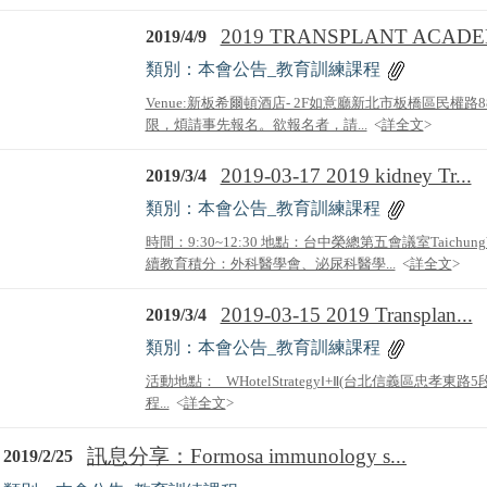
2019 TRANSPLANT ACADEM
2019/4/9
類別：本會公告_教育訓練課程
Venue:新板希爾頓酒店- 2F如意廳新北市板橋區民權路88號 
限，煩請事先報名。欲報名者，請...
<
詳全文
>
2019-03-17 2019 kidney Tr...
2019/3/4
類別：本會公告_教育訓練課程
時間：9:30~12:30 地點：台中榮總第五會議室TaichungVetera
續教育積分：外科醫學會、泌尿科醫學...
<
詳全文
>
2019-03-15 2019 Transplan...
2019/3/4
類別：本會公告_教育訓練課程
活動地點： WHotelStrategyⅠ+Ⅱ(台北信義區忠孝東路5段
程...
<
詳全文
>
訊息分享：Formosa immunology s...
2019/2/25