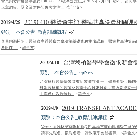
會員鈞鑒衛部醫字號第1081660823號令訂定已於2019年2月14日發布。
規章網頁。函文及附件請參考附檔 ...
<
詳全文
>
20190410 醫策會主辦-醫病共享決策相關課
2019/4/29
類別：本會公告_教育訓練課程
會員鈞鑒檢附：醫策會主辦醫病共享決策基礎實務推廣課程、醫病共享決策輔
考附件 ...
<
詳全文
>
台灣移植醫學學會徵求新會
2019/4/10
類別：本會公告_TopNew
台灣移植醫學學會徵求新會徽辦法 一、學會介紹：民
種器官移植的醫師及醫學中心越來越多，有必要成立一
由李俊仁教授發起...
<
詳全文
>
2019 TRANSPLANT ACADEM
2019/4/9
類別：本會公告_教育訓練課程
Venue:高雄林皇宮匯柏廳(2F) 高雄市鼓山區博愛二路99號會
請事先報名。欲報名者，請致電學會秘書陳...
<
詳全文