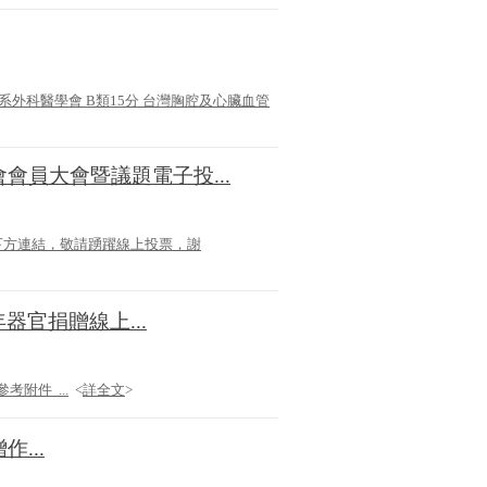
系外科醫學會 B類15分 台灣胸腔及心臟血管
會會員大會暨議題電子投...
下方連結，敬請踴躍線上投票，謝
7年器官捐贈線上...
請參考附件 ...
<
詳全文
>
...