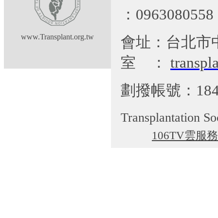
：09630805
www.Transplant.org.tw
會址：台北市
室
：
transp
劃撥帳號：184
Transplantation So
106TV雲服務
cgti@cgmh.org.tw