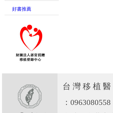
好書推薦
台 灣 移 植 醫
：09630805