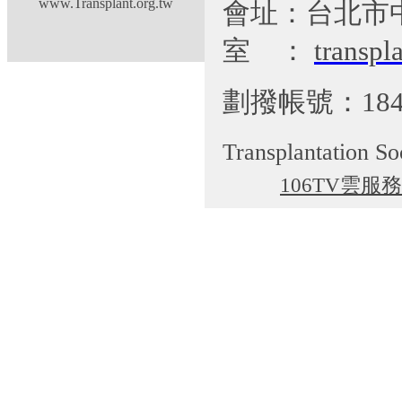
www.Transplant.org.tw
會址：台北市
室
：
transp
劃撥帳號：184
Transplantation So
106TV雲服務
cgti@cgmh.org.tw